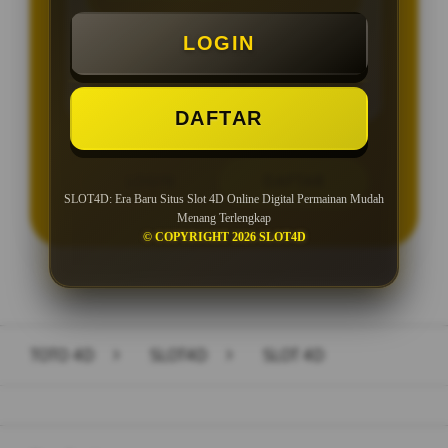
Minimal Deposit Rp. 10.000
LOGIN
Minimal Withdraw Rp 25.000
DAFTAR
LOGIN
DAFTAR
SLOT4D: Era Baru Situs Slot 4D Online Digital Permainan Mudah
Menang Terlengkap
© COPYRIGHT 2026 SLOT4D
Layer Popup Close
TOTO 4D
>
SLOT4D
>
SLOT 4D
Buka
Footer Navigation