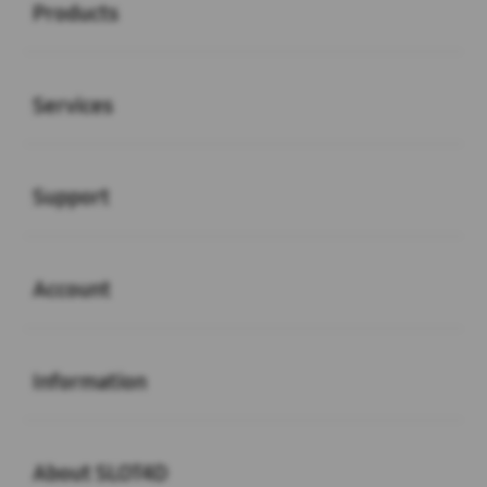
Products
Buka
Services
Buka
Support
Buka
Account
Buka
Information
Buka
About SLOT4D