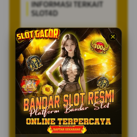
INFORMASI TERKAIT
SLOT4D
Penilaian Pengguna
4.274.065
Sistem Pembayaran
4 Metode
Layanan Support
24/7
Platform
Multi-Device
PENAWARAN SPESIAL
BONUS NEW MEMBER 100%