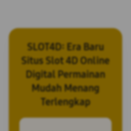
SLOT4D: Era Baru
Situs Slot 4D Online
Digital Permainan
Mudah Menang
Terlengkap