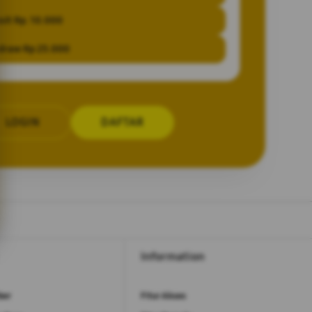
it Rp. 10.000
draw Rp 25.000
LOGIN
DAFTAR
Information
ber
Fitur Akses