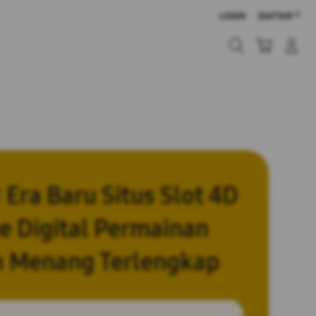
LOGIN
DAFTAR
Cari
Troli
Login/Sign-Up
Cari
Era Baru Situs Slot 4D
e Digital Permainan
 Menang Terlengkap