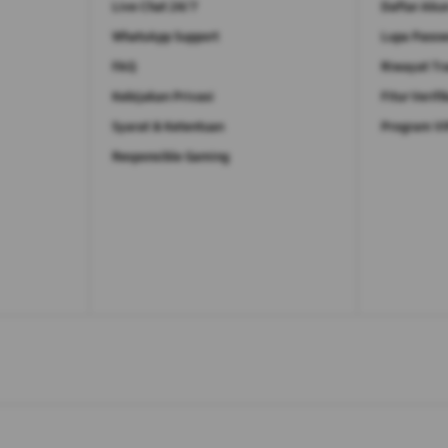
Live Chat 24/7
Daftar Aku
WhatsApp Support
Lupa Passw
FAQ
Riwayat Tr
Kebijakan Privasi
Fitur Verifi
Syarat & Ketentuan
Program VI
Responsible Gaming